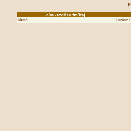
F
cím/kezdősor/műfaj
Altató
Lovász I