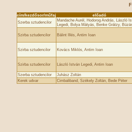
F
cím/kezdősor/műfaj
előadó
Mandache Aurél, Hodorog András, László Is
Szerba sztudencilor
Legedi, Bolya Mátyás, Benke Grátzy, Búzás 
Szirba sztudencilor
Bálint Illés, Antim Ioan
Szirba sztudencilor
Kovács Miklós, Antim Ioan
Szirba sztudencilor
László István Legedi, Antim Ioan
Szerba sztudencilor
Juhász Zoltán
Kerek udvar
Cimbaliband, Székely Zoltán, Bede Péter