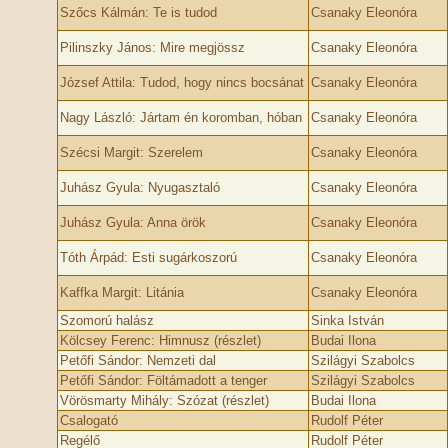
Szőcs Kálmán: Te is tudod
Csanaky Eleonóra
Pilinszky János: Mire megjössz
Csanaky Eleonóra
József Attila: Tudod, hogy nincs bocsánat
Csanaky Eleonóra
Nagy László: Jártam én koromban, hóban
Csanaky Eleonóra
Szécsi Margit: Szerelem
Csanaky Eleonóra
Juhász Gyula: Nyugasztaló
Csanaky Eleonóra
Juhász Gyula: Anna örök
Csanaky Eleonóra
Tóth Árpád: Esti sugárkoszorú
Csanaky Eleonóra
Kaffka Margit: Litánia
Csanaky Eleonóra
Szomorú halász
Sinka István
Kölcsey Ferenc: Himnusz (részlet)
Budai Ilona
Petőfi Sándor: Nemzeti dal
Szilágyi Szabolcs
Petőfi Sándor: Föltámadott a tenger
Szilágyi Szabolcs
Vörösmarty Mihály: Szózat (részlet)
Budai Ilona
Csalogató
Rudolf Péter
Regélő
Rudolf Péter