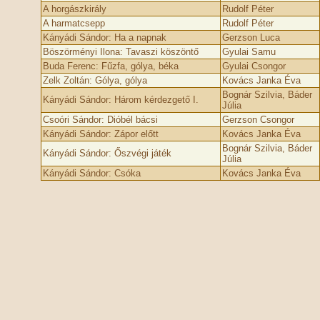
A horgászkirály
Rudolf Péter
A harmatcsepp
Rudolf Péter
Kányádi Sándor: Ha a napnak
Gerzson Luca
Böszörményi Ilona: Tavaszi köszöntő
Gyulai Samu
Buda Ferenc: Fűzfa, gólya, béka
Gyulai Csongor
Zelk Zoltán: Gólya, gólya
Kovács Janka Éva
Bognár Szilvia, Báder
Kányádi Sándor: Három kérdezgető I.
Júlia
Csoóri Sándor: Dióbél bácsi
Gerzson Csongor
Kányádi Sándor: Zápor előtt
Kovács Janka Éva
Bognár Szilvia, Báder
Kányádi Sándor: Őszvégi játék
Júlia
Kányádi Sándor: Csóka
Kovács Janka Éva