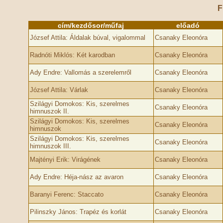
F
cím/kezdősor/műfaj
előadó
József Attila: Áldalak búval, vigalommal
Csanaky Eleonóra
Radnóti Miklós: Két karodban
Csanaky Eleonóra
Ady Endre: Vallomás a szerelemről
Csanaky Eleonóra
József Attila: Várlak
Csanaky Eleonóra
Szilágyi Domokos: Kis, szerelmes
Csanaky Eleonóra
himnuszok II.
Szilágyi Domokos: Kis, szerelmes
Csanaky Eleonóra
himnuszok
Szilágyi Domokos: Kis, szerelmes
Csanaky Eleonóra
himnuszok III.
Majtényi Erik: Virágének
Csanaky Eleonóra
Ady Endre: Héja-nász az avaron
Csanaky Eleonóra
Baranyi Ferenc: Staccato
Csanaky Eleonóra
Pilinszky János: Trapéz és korlát
Csanaky Eleonóra