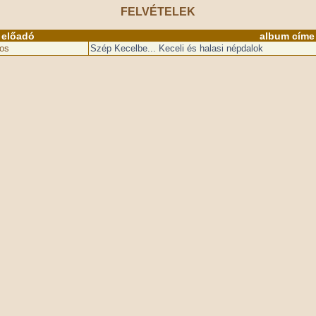
FELVÉTELEK
előadó
album címe
os
Szép Kecelbe... Keceli és halasi népdalok