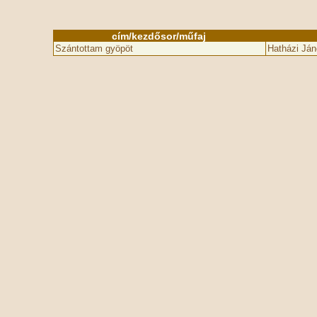
cím/kezdősor/műfaj
Szántottam gyöpöt
Hatházi Ján