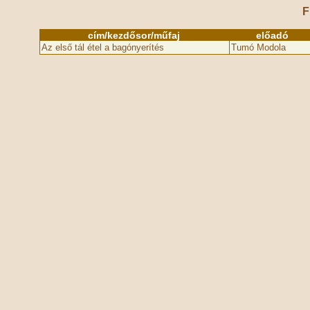
F
cím/kezdősor/műfaj
előadó
Az első tál étel a bagónyerítés
Tumó Modola