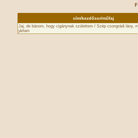
F
cím/kezdősor/műfaj
Jaj, de bánom, hogy cigánynak születtem / Szép csongrádi lány, 
jártam