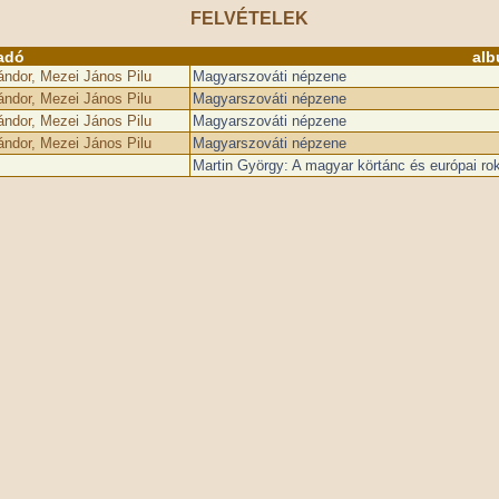
FELVÉTELEK
adó
alb
ndor, Mezei János Pilu
Magyarszováti népzene
ndor, Mezei János Pilu
Magyarszováti népzene
ndor, Mezei János Pilu
Magyarszováti népzene
ndor, Mezei János Pilu
Magyarszováti népzene
Martin György: A magyar körtánc és európai ro