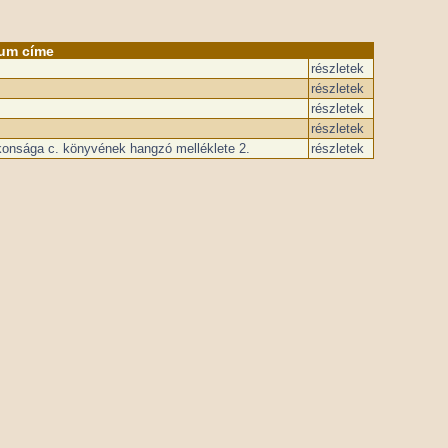
um címe
részletek
részletek
részletek
részletek
konsága c. könyvének hangzó melléklete 2.
részletek