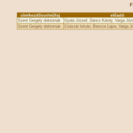
F
cím/kezdősor/műfaj
előadó
Szent Gergely doktornak
Gyala József, Dancs Károly, Varga Józs
Szent Gergely doktornak
Császár István, Bencze Lajos, Varga J