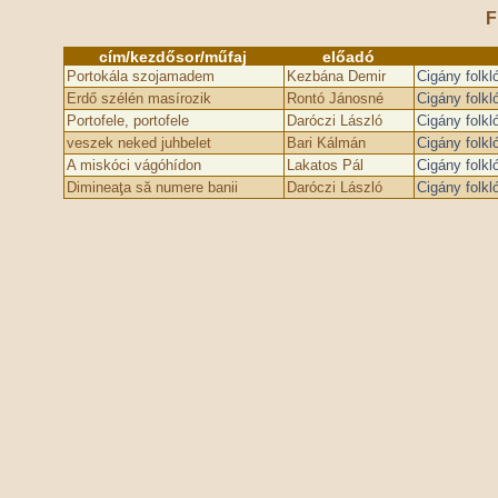
F
cím/kezdősor/műfaj
előadó
Portokála szojamadem
Kezbána Demir
Cigány folkl
Erdő szélén masírozik
Rontó Jánosné
Cigány folkl
Portofele, portofele
Daróczi László
Cigány folkl
veszek neked juhbelet
Bari Kálmán
Cigány folkl
A miskóci vágóhídon
Lakatos Pál
Cigány folkl
Dimineaţa să numere banii
Daróczi László
Cigány folkl