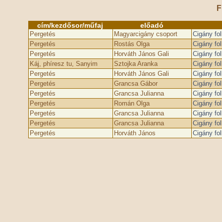
F
cím/kezdősor/műfaj
előadó
Pergetés
Magyarcigány csoport
Cigány fol
Pergetés
Rostás Olga
Cigány fol
Pergetés
Horváth János Gali
Cigány fol
Káj, phíresz tu, Sanyim
Sztojka Aranka
Cigány fol
Pergetés
Horváth János Gali
Cigány fol
Pergetés
Grancsa Gábor
Cigány fol
Pergetés
Grancsa Julianna
Cigány fol
Pergetés
Román Olga
Cigány fol
Pergetés
Grancsa Julianna
Cigány fol
Pergetés
Grancsa Julianna
Cigány fol
Pergetés
Horváth János
Cigány fol