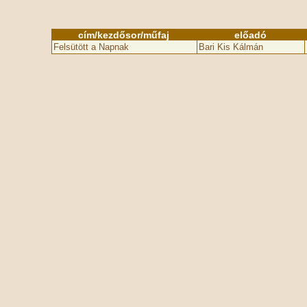
cím/kezdősor/műfaj
előadó
Felsütött a Napnak
Bari Kis Kálmán