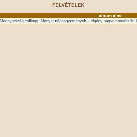
FELVÉTELEK
album címe
Mennyország csillaga. Magyar néphagyományok – cigány hagyományőrzők 1