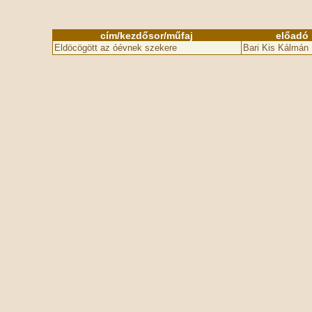
cím/kezdősor/műfaj
előadó
Eldöcögött az óévnek szekere
Bari Kis Kálmán