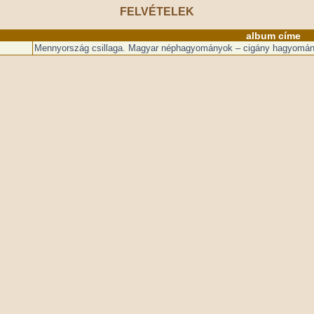
FELVÉTELEK
album címe
Mennyország csillaga. Magyar néphagyományok – cigány hagyomán