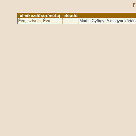
F
cím/kezdősor/műfaj
előadó
Éva, szívem, Éva
Martin György: A magyar körtán