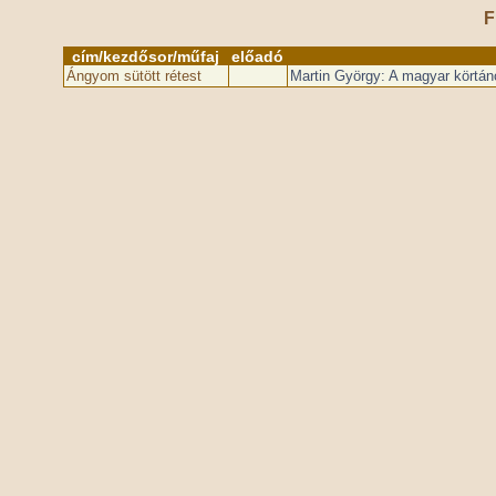
F
cím/kezdősor/műfaj
előadó
Ángyom sütött rétest
Martin György: A magyar körtán