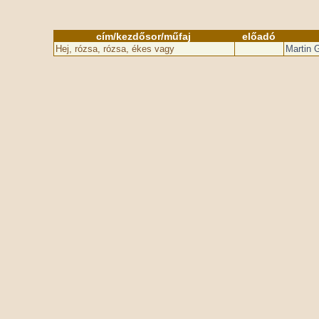
cím/kezdősor/műfaj
előadó
Hej, rózsa, rózsa, ékes vagy
Martin 