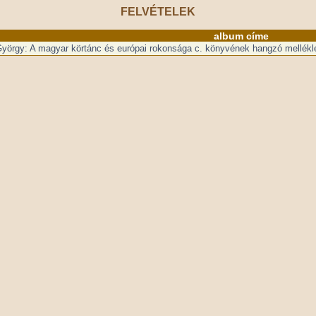
FELVÉTELEK
album címe
György: A magyar körtánc és európai rokonsága c. könyvének hangzó mellékle