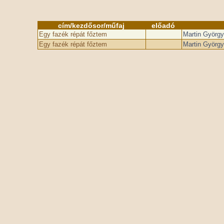
cím/kezdősor/műfaj
előadó
Egy fazék répát főztem
Martin György
Egy fazék répát főztem
Martin György