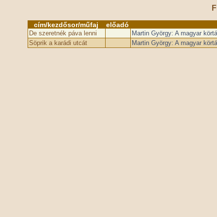
F
cím/kezdősor/műfaj
előadó
De szeretnék páva lenni
Martin György: A magyar kört
Söprik a karádi utcát
Martin György: A magyar kört