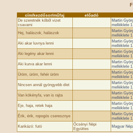
F
cím/kezdősor/műfaj
előadó
De szeretnék kőből vizet
Martin Györ
csavarni
melléklete 1
Martin Györ
Hej, halászok, halászok
melléklete 1
Martin Györ
Aki akar luvnya lenni
melléklete 1
Martin Györ
Aki legény akar lenni
melléklete 1
Martin Györ
Aki kurva akar lenni
melléklete 1
Martin Györ
Üröm, üröm, fehér üröm
melléklete 1
Martin Györ
Nincsen annál gyöngyebb élet
melléklete 1
Martin Györ
Van kökényfa, van is rajta
melléklete 1
Martin Györ
Eje, haja, retek haja
melléklete 1
Martin Györ
Érik, érik, ropogós cseresznye
melléklete 1
Öcsényi Népi
Karikázó: futó
Magyar Népz
Együttes