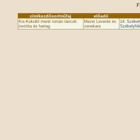
F
cím/kezdősor/műfaj
előadó
Kis-Küküllő menti román táncok:
Mezei Levente és
14. Székely
invirtita és hartag
zenekara
Székelyföl