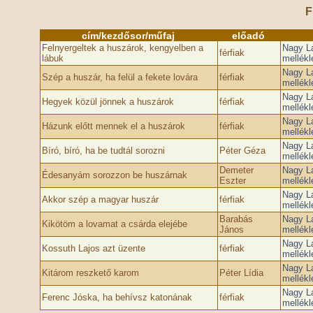
F
cím/kezdősor/műfaj
előadó
Felnyergeltek a huszárok, kengyelben a
Nagy La
férfiak
lábuk
mellékl
Nagy La
Szép a huszár, ha felül a fekete lovára
férfiak
mellékl
Nagy La
Hegyek közül jönnek a huszárok
férfiak
mellékl
Nagy La
Házunk előtt mennek el a huszárok
férfiak
mellékl
Nagy La
Bíró, bíró, ha be tudtál sorozni
Péter Géza
mellékl
Demeter
Nagy La
Édesanyám sorozzon be huszárnak
Eszter
mellékl
Nagy La
Akkor szép a magyar huszár
férfiak
mellékl
Barabás
Nagy La
Kikötöm a lovamat a csárda elejébe
János
mellékl
Nagy La
Kossuth Lajos azt üzente
férfiak
mellékl
Nagy La
Kitárom reszkető karom
Péter Lídia
mellékl
Nagy La
Ferenc Jóska, ha behívsz katonának
férfiak
mellékl