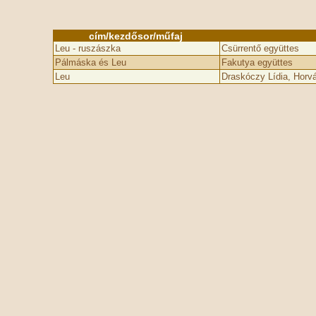
cím/kezdősor/műfaj
Leu - ruszászka
Csürrentő együttes
Pálmáska és Leu
Fakutya együttes
Leu
Draskóczy Lídia, Horv