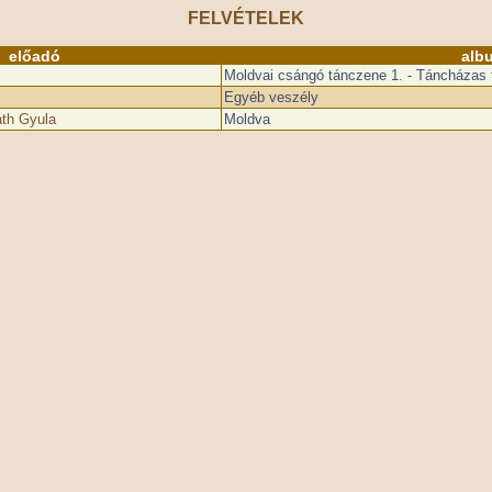
FELVÉTELEK
előadó
alb
Moldvai csángó tánczene 1. - Táncházas f
Egyéb veszély
áth Gyula
Moldva