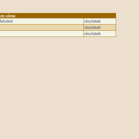
um címe
elvétel
részletek
részletek
részletek