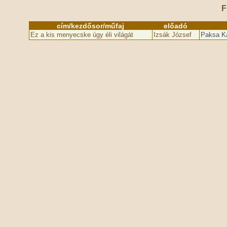
F
cím/kezdősor/műfaj
előadó
Ez a kis menyecske úgy éli világát
Izsák József
Paksa Ka