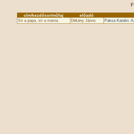
F
cím/kezdősor/műfaj
előadó
Sír a papa, sír a mama
Dékány János
Paksa Katalin: A