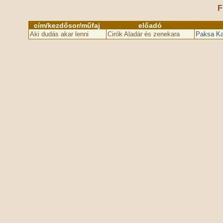
F
cím/kezdősor/műfaj
előadó
Aki dudás akar lenni
Cirók Aladár és zenekara
Paksa Kat