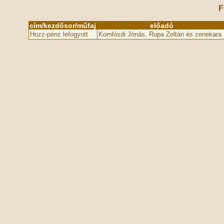
F
cím/kezdősor/műfaj
előadó
Hozz-pénz lefogyott
Komlósdi Jónás, Rupa Zoltán és zenekara