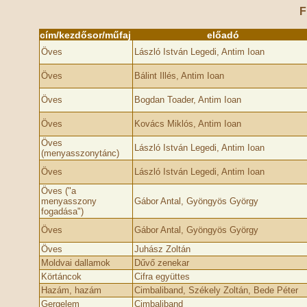
F
cím/kezdősor/műfaj
előadó
Öves
László István Legedi, Antim Ioan
Öves
Bálint Illés, Antim Ioan
Öves
Bogdan Toader, Antim Ioan
Öves
Kovács Miklós, Antim Ioan
Öves
László István Legedi, Antim Ioan
(menyasszonytánc)
Öves
László István Legedi, Antim Ioan
Öves ("a
menyasszony
Gábor Antal, Gyöngyös György
fogadása")
Öves
Gábor Antal, Gyöngyös György
Öves
Juhász Zoltán
Moldvai dallamok
Dűvő zenekar
Körtáncok
Cifra együttes
Hazám, hazám
Cimbaliband, Székely Zoltán, Bede Péter
Gergelem
Cimbaliband