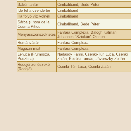
Bákói fanfár
Cimbaliband, Bede Péter
Ide fel a csenderbe
Cimbaliband
Ha folyó víz volnék
Cimbaliband
Sârba şi hora de la
Cimbaliband, Bede Péter
Cosma Piticu
Fanfara Complexa, Balogh Kálmán,
Menyasszonszöktetés
Johannes "Szickán" Olsson
Románvásár
Fanfara Complexa
Magazin mixt
Fanfara Complexa
Lénuca (Frumósza,
Nádasdy Fanni, Csenki-Túri Luca, Csenki
Pusztina)
Zalán, Bozóki Tamás, Jávorszky Zoltán
Redojéi zenészeké
Csenki-Túri Luca, Csenki Zalán
(Redojé)