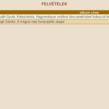
FELVÉTELEK
album címe
váth Gyula: Koboziskola. Hagyományos moldvai tánczenekíséret kobozzal An
ogh Sándor: A magyar népi furulyajáték alapjai