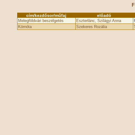
F
cím/kezdősor/műfaj
előadó
Melegföldvári beszélgetés
Eszterlánc, Szilágyi Anna
Körnóta
Szekeres Rozália