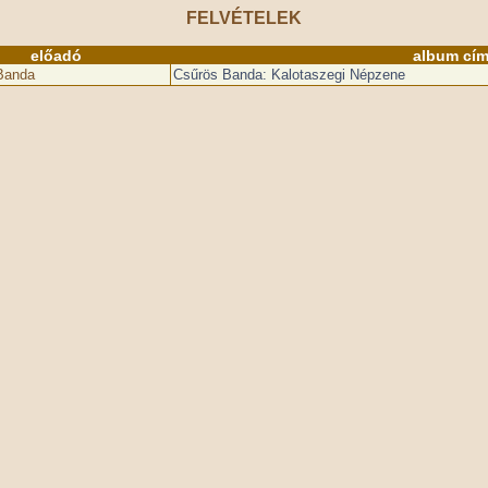
FELVÉTELEK
előadó
album cí
Banda
Csűrös Banda: Kalotaszegi Népzene