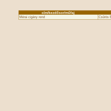
cím/kezdősor/műfaj
Mérai cigány rend
Csűrös 