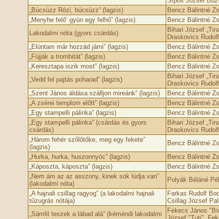
Sípos József Búzsi
„Búcsúzz Rózi, búcsúzz” (lagzis)
Bencz Bálintné Zs
„Menyhe felő’ gyün egy felhő” (lagzis)
Bencz Bálintné Zs
Bihari József „Tin
Lakodalmi nóta (gyors csárdás)
Draskovics Rudolf
„Elúntam már hozzád járni” (lagzis)
Bencz Bálintné Zs
„Fújják a trombitát” (lagzis)
Bencz Bálintné Zs
„Keresztapa iszik most” (lagzis)
Bencz Bálintné Zs
Bihari József „Tin
„Vedd fel pajtás poharad” (lagzis)
Draskovics Rudolf
„Szent János áldása szálljon mireánk” (lagzis)
Bencz Bálintné Zs
„A zsérei templom előtt” (lagzis)
Bencz Bálintné Zs
„Egy stampelli pálinka” (lagzis)
Bencz Bálintné Zs
„Egy stampelli pálinka” (csárdás és gyors
Bihari József „Tin
csárdás)
Draskovics Rudolf
„Három fehér szőlőtőke, meg egy fekete”
Bencz Bálintné Zs
(lagzis)
„Hurka, hurka, huszonnyóc” (lagzis)
Bencz Bálintné Zs
„Káposzta, káposzta” (lagzis)
Bencz Bálintné Zs
„Nem ám az az asszony, kinek sok lúdja van”
Polyák Béláné Pél
(lakodalmi nóta)
„A hajnali csillag ragyog” (a lakodalmi hajnali
Farkas Rudolf Boc
tűzugrás nótája)
Csillag József Pal
Fekecs János "Bín
„Sámlit teszek a lábad alá” (kéméndi lakodalmi
József "Tuti", Fek