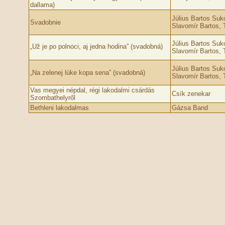
dallama)
Július Bartos Suk
Svadobnie
Slavomír Bartos, 
Július Bartos Suk
„Už je po polnoci, aj jedna hodina” (svadobná)
Slavomír Bartos, 
Július Bartos Suk
„Na zelenej lúke kopa sena” (svadobná)
Slavomír Bartos, 
Vas megyei népdal, régi lakodalmi csárdás
Csík zenekar
Szombathelyről
Bethleni lakodalmas
Gázsa Band