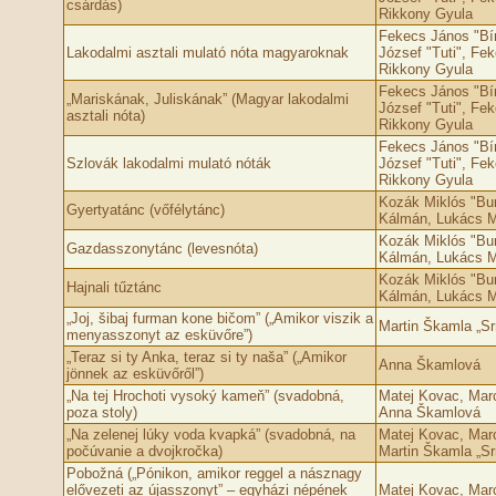
csárdás)
Rikkony Gyula
Fekecs János "Bín
Lakodalmi asztali mulató nóta magyaroknak
József "Tuti", Fek
Rikkony Gyula
Fekecs János "Bín
„Mariskának, Juliskának” (Magyar lakodalmi
József "Tuti", Fek
asztali nóta)
Rikkony Gyula
Fekecs János "Bín
Szlovák lakodalmi mulató nóták
József "Tuti", Fek
Rikkony Gyula
Kozák Miklós "Bun
Gyertyatánc (vőfélytánc)
Kálmán, Lukács Mi
Kozák Miklós "Bun
Gazdasszonytánc (levesnóta)
Kálmán, Lukács Mi
Kozák Miklós "Bun
Hajnali tűztánc
Kálmán, Lukács Mi
„Joj, šibaj furman kone bičom” („Amikor viszik a
Martin Škamla „Sr
menyasszonyt az esküvőre”)
„Teraz si ty Anka, teraz si ty naša” („Amikor
Anna Škamlová
jönnek az esküvőről”)
„Na tej Hrochoti vysoký kameň” (svadobná,
Matej Kovac, Marc
poza stoly)
Anna Škamlová
„Na zelenej lúky voda kvapká” (svadobná, na
Matej Kovac, Marc
počúvanie a dvojkročka)
Martin Škamla „Sr
Pobožná („Pónikon, amikor reggel a násznagy
elővezeti az újasszonyt” – egyházi népének
Matej Kovac, Marc