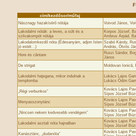
F
cím/kezdősor/műfaj
Násznagy hazakísérő nótája
Voivod János, Voi
Lakodalmi nóták: a leves, a sült és a
Korpos József, Bar
szilvakompót nótája
Ambrus Árpád, Bar
Lakodalomkezdő nóta (Édesanyám, adjon Isten
Szabó Károly, Ru
jó estét…)
András, Ötvös Já
Ruszi Sándor, Bo
Hore és cântare
János
De strigat
Moldovan Ionică, 
Lakodalmi haţegana, mikor indulnak a
Lukács Lajos Gami
templomba
Lukács Ödön Gam
Kovács Lajos Pave
„Régi verbunkos”
Sípos József Búzsi
Kovács Lajos Pave
Menyasszonytánc
Sípos József Búzsi
Kovács Lajos Pave
„Nincsen nekem kedvesebb vendégem”
Sípos József Búzsi
Kovács Lajos Pave
Lakodalmi asztali nóta hajnalban
Sípos József Búzsi
Kovács Lajos Pave
Kanásztánc, „dudanóta”