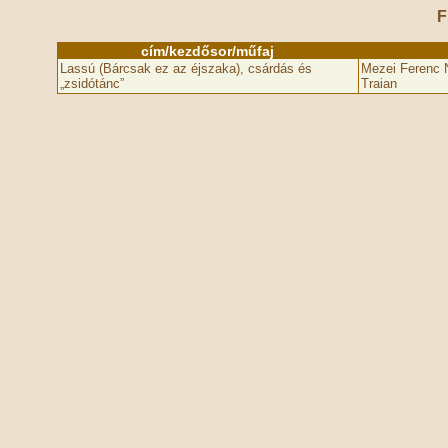
F
cím/kezdősor/műfaj
Lassú (Bárcsak ez az éjszaka), csárdás és
Mezei Ferenc N
„zsidótánc”
Traian