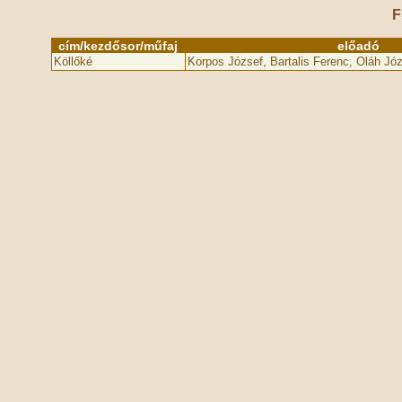
F
cím/kezdősor/műfaj
előadó
Köllőké
Korpos József, Bartalis Ferenc, Oláh Józ