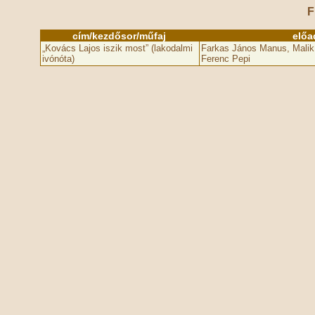
F
cím/kezdősor/műfaj
előa
„Kovács Lajos iszik most” (lakodalmi
Farkas János Manus, Malik
ivónóta)
Ferenc Pepi