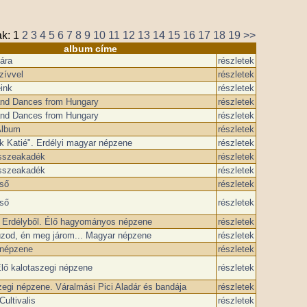
ak:
1
2
3
4
5
6
7
8
9
10
11
12
13
14
15
16
17
18
19
>>
album címe
lára
részletek
zívvel
részletek
ink
részletek
nd Dances from Hungary
részletek
nd Dances from Hungary
részletek
Album
részletek
k Katié". Erdélyi magyar népzene
részletek
sszeakadék
részletek
sszeakadék
részletek
cső
részletek
cső
részletek
k Erdélyből. Élő hagyományos népzene
részletek
úzod, én meg járom... Magyar népzene
részletek
népzene
részletek
Élő kalotaszegi népzene
részletek
egi népzene. Váralmási Pici Aladár és bandája
részletek
Cultivalis
részletek