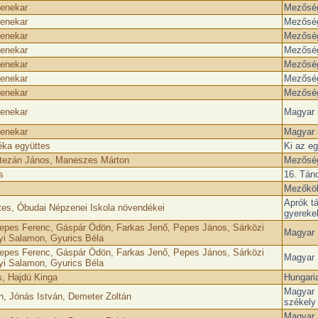
zenekar
Mezőség
zenekar
Mezőség
zenekar
Mezőség
zenekar
Mezőség
zenekar
Mezőség
zenekar
Mezőség
zenekar
Mezőség
zenekar
Magyar 
zenekar
Magyar 
Téka együttes
Ki az eg
Botezán János, Maneszes Márton
Mezőség
s
16. Tánc
Mezőköl
Aprók t
tes, Óbudai Népzenei Iskola növendékei
gyereke
epes Ferenc, Gáspár Ödön, Farkas Jenő, Pepes János, Sárközi
Magyar N
yi Salamon, Gyurics Béla
epes Ferenc, Gáspár Ödön, Farkas Jenő, Pepes János, Sárközi
Magyar N
yi Salamon, Gyurics Béla
, Hajdú Kinga
Hungari
Magyar N
, Jónás István, Demeter Zoltán
székely
Magyar N