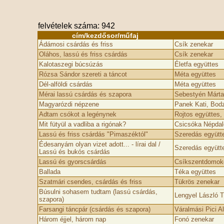
felvételek száma: 942
cím/kezdősor/műfaj
Ádámosi csárdás és friss
Csík zenekar
Oláhos, lassú és friss csárdás
Csík zenekar
Kalotaszegi búcsúzás
Életfa együttes
Rózsa Sándor szereti a táncot
Méta együttes
Dél-alföldi csárdás
Méta együttes
Mérai lassú csárdás és szapora
Sebestyén Márta
Magyarózdi népzene
Panek Kati, Bodz
Adtam csókot a legénynek
Rojtos együttes,
Mit fütyül a vadliba a rigónak?
Csicsóka Népdalc
Lassú és friss csárdás "Pimaszéktól"
Szeredás együtt
Édesanyám olyan vizet adott... - lírai dal /
Szeredás együtt
Lassú és bukós csárdás
Lassú és gyorscsárdás
Csíkszentdomoko
Ballada
Téka együttes
Szatmári csendes, csárdás és friss
Tükrös zenekar
Búsulni sohasem tudtam (lassú csárdás,
Lengyel László T
szapora)
Farsangi táncpár (csárdás és szapora)
Váralmási Pici A
Három éjjel, három nap
Fonó zenekar