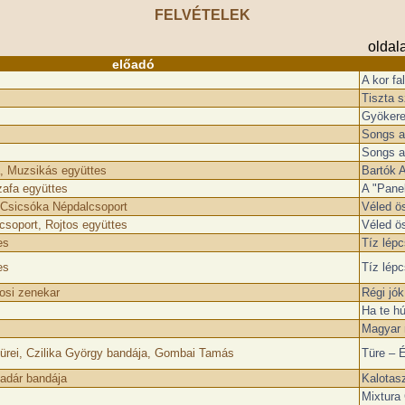
FELVÉTELEK
oldal
előadó
A kor fa
Tiszta s
Gyökere
Songs a
Songs a
, Muzsikás együttes
Bartók 
afa együttes
A "Pane
 Csicsóka Népdalcsoport
Véled ö
soport, Rojtos együttes
Véled ö
es
Tíz lép
es
Tíz lép
si zenekar
Régi jó
Ha te h
Magyar 
ürei, Czilika György bandája, Gombai Tamás
Türe – 
ladár bandája
Kalotasz
Mixtura 