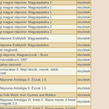
i magyar népzene: Magyarpalatka 1
részletek
i magyar népzene: Magyarpalatka 1
részletek
i magyar népzene: Magyarpalatka 1
részletek
i magyar népzene: Magyarpalatka 1
részletek
i magyar népzene: Magyarpalatka 1
részletek
i magyar népzene: Magyarpalatka 2
részletek
i magyar népzene: Magyarpalatka 2
részletek
népzene Erdélyből: Magyarpalatka
részletek
népzene Erdélyből: Magyarpalatka
részletek
et megkerüli...
részletek
i népzene: Magyarszovát – Buza
részletek
háztalálkozó, ­1997
részletek
pényi táncrend
részletek
áncházában II. Népi táncok, mesék, dalok
részletek
knek
épzenei Antológia II. Észak 1-5.
részletek
épzenei Antológia II. Észak 1-5.
részletek
an Folk Music from Gyimes and Moldva
részletek
épzenei Antológia VI. Kelet II. Maros mente, A keleti
részletek
 megyék 1-3.
épzenei Antológia VI. Kelet II. Maros mente, A keleti