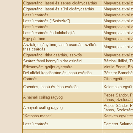
Cigánytánc, lassú és sebes cigánycsárdás
Magyarpalatkai 
Cigánytánc, lassú és sűrű cigánycsárdás
Magyarpalatkai 
Lassú csárdás
Magyarpalatkai 
Lassú csárdás ("Szászka")
Magyarpalatkai 
Lassú csárdás
Magyarpalatkai 
Lassú csárdás és kalákahajtó
Magyarpalatkai 
Egy pár tánc
Magyarpalatkai 
Asztali, cigánytánc, lassú csárdás, szökős,
Magyarpalatkai 
friss csárdás
Cigánytánc, ritka csárdás, szökős
Magyarpalatkai 
Száraz fából könnyű hidat csinálni...
Bárdosi Ildikó, 
Édesanyám gyújts gyertyára
Vintila Endre, 
Dél-alföldi kondástánc és lassú csárdás
Pásztor Barnabá
Csárdás
Cifra együttes
Csendes, lassú és friss csárdás
Kalamajka együt
Pepes Sándor, P
A hajnali csillag ragyog
János, Szolcsán
Pepes Sándor, P
A hajnali csillag ragyog
János, Szolcsán
"Katonás menet"
Kerekes együttes
Lassú csárdás
Demeter Salamon