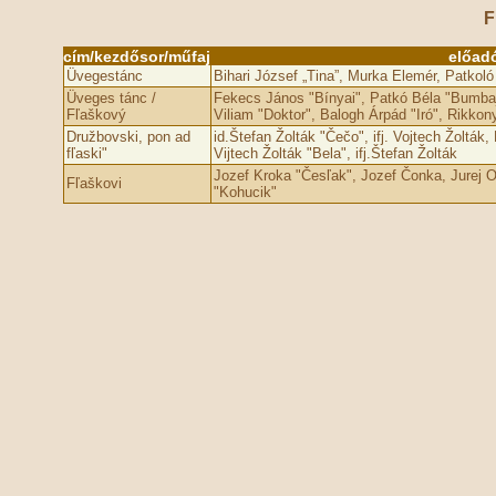
F
cím/kezdősor/műfaj
előad
Üvegestánc
Bihari József „Tina”, Murka Elemér, Patkoló
Üveges tánc /
Fekecs János "Bínyai", Patkó Béla "Bumbaj
Fľaškový
Viliam "Doktor", Balogh Árpád "Iró", Rikkon
Družbovski, pon ad
id.Štefan Žolták "Čečo", ifj. Vojtech Žolták, 
fľaski"
Vijtech Žolták "Bela", ifj.Štefan Žolták
Jozef Kroka "Česľak", Jozef Čonka, Jurej 
Fľaškovi
"Kohucik"