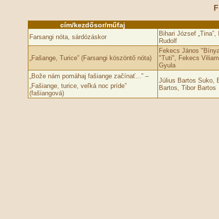
F
cím/kezdősor/műfaj
Bihari József „Tina”
Farsangi nóta, sárdózáskor
Rudolf
Fekecs János "Bínyai
„Fašange, Turice” (Farsangi köszöntő nóta)
"Tuti", Fekecs Viliam
Gyula
„Bože nám pomáhaj fašiange začínať...” –
Július Bartos Suko, 
„Fašiange, turice, veľká noc príde”
Bartos, Tibor Bartos
(fašiangová)