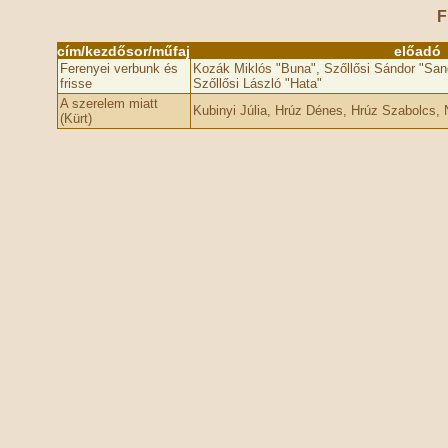
F
cím/kezdősor/műfaj
előadó
Ferenyei verbunk és
Kozák Miklós "Buna", Szőllősi Sándor "Sanc
frisse
Szőllősi László "Hata"
A szerelem miatt
Kubinyi Júlia, Hrúz Dénes, Hrúz Szabolcs, 
(Kürt)