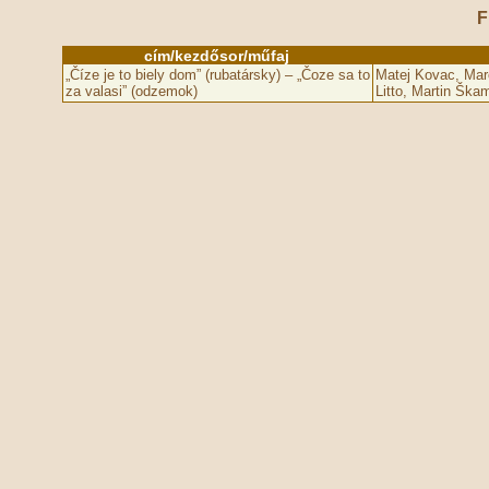
F
cím/kezdősor/műfaj
„Číze je to biely dom” (rubatársky) – „Čoze sa to
Matej Kovac, Mar
za valasi” (odzemok)
Litto, Martin Škam