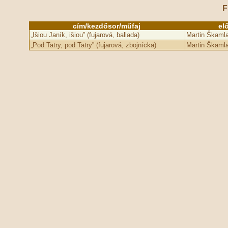
F
cím/kezdősor/műfaj
el
„Išiou Janík, išiou” (fujarová, ballada)
Martin Škamla
„Pod Tatry, pod Tatry” (fujarová, zbojnícka)
Martin Škamla