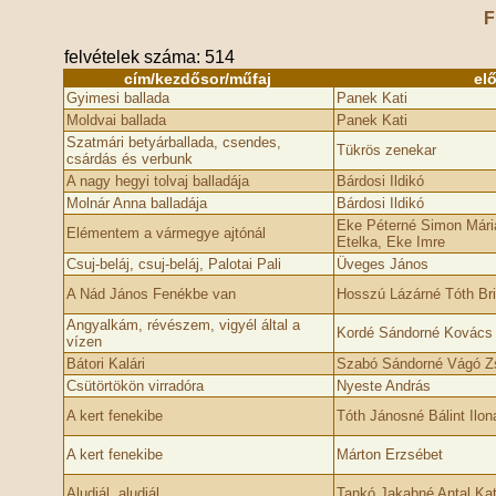
F
felvételek száma: 514
cím/kezdősor/műfaj
el
Gyimesi ballada
Panek Kati
Moldvai ballada
Panek Kati
Szatmári betyárballada, csendes,
Tükrös zenekar
csárdás és verbunk
A nagy hegyi tolvaj balladája
Bárdosi Ildikó
Molnár Anna balladája
Bárdosi Ildikó
Eke Péterné Simon Mári
Elémentem a vármegye ajtónál
Etelka, Eke Imre
Csuj-beláj, csuj-beláj, Palotai Pali
Üveges János
A Nád János Fenékbe van
Hosszú Lázárné Tóth Bri
Angyalkám, révészem, vigyél által a
Kordé Sándorné Kovács 
vízen
Bátori Kalári
Szabó Sándorné Vágó Z
Csütörtökön virradóra
Nyeste András
A kert fenekibe
Tóth Jánosné Bálint Ilon
A kert fenekibe
Márton Erzsébet
Aludjál, aludjál
Tankó Jakabné Antal Kat