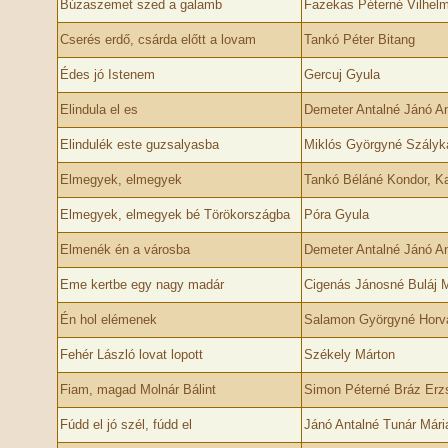
Búzaszemet szed a galamb
Fazekas Péterné Vilhelm
Cserés erdő, csárda előtt a lovam
Tankó Péter Bitang
Édes jó Istenem
Gercuj Gyula
Elindula el es
Demeter Antalné Jánó A
Elindulék este guzsalyasba
Miklós Györgyné Szályk
Elmegyek, elmegyek
Tankó Béláné Kondor, K
Elmegyek, elmegyek bé Törökországba
Póra Gyula
Elmenék én a városba
Demeter Antalné Jánó A
Eme kertbe egy nagy madár
Cigenás Jánosné Buláj 
Én hol elémenek
Salamon Györgyné Horvá
Fehér László lovat lopott
Székely Márton
Fiam, magad Molnár Bálint
Simon Péterné Bráz Erz
Fúdd el jó szél, fúdd el
Jánó Antalné Tunár Mári