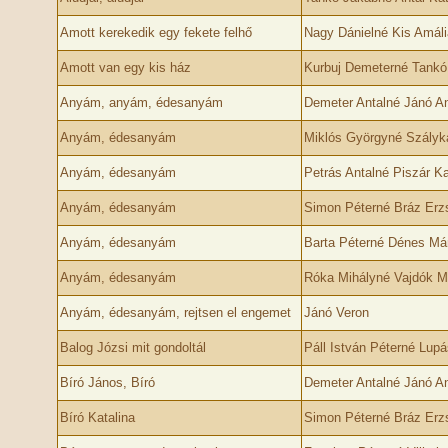
Amott kerekedik egy fekete felhő
Nagy Dánielné Kis Amáli
Amott van egy kis ház
Kurbuj Demeterné Tankó
Anyám, anyám, édesanyám
Demeter Antalné Jánó A
Anyám, édesanyám
Miklós Györgyné Szályk
Anyám, édesanyám
Petrás Antalné Piszár Ka
Anyám, édesanyám
Simon Péterné Bráz Erz
Anyám, édesanyám
Barta Péterné Dénes Már
Anyám, édesanyám
Róka Mihályné Vajdók M
Anyám, édesanyám, rejtsen el engemet
Jánó Veron
Balog Józsi mit gondoltál
Páll István Péterné Lupá
Bíró János, Bíró
Demeter Antalné Jánó A
Bíró Katalina
Simon Péterné Bráz Erz