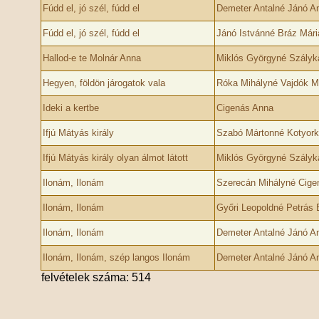
Fúdd el, jó szél, fúdd el
Demeter Antalné Jánó A
Fúdd el, jó szél, fúdd el
Jánó Istvánné Bráz Mári
Hallod-e te Molnár Anna
Miklós Györgyné Szályk
Hegyen, földön járogatok vala
Róka Mihályné Vajdók M
Ideki a kertbe
Cigenás Anna
Ifjú Mátyás király
Szabó Mártonné Kotyork
Ifjú Mátyás király olyan álmot látott
Miklós Györgyné Szályk
Ilonám, Ilonám
Szerecán Mihályné Cigen
Ilonám, Ilonám
Győri Leopoldné Petrás 
Ilonám, Ilonám
Demeter Antalné Jánó A
Ilonám, Ilonám, szép langos Ilonám
Demeter Antalné Jánó A
felvételek száma: 514