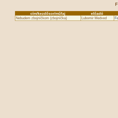
F
cím/kezdősor/műfaj
előadó
Nebudem zbojníčkom (zbojníčka)
Lubomir Medved
Fe