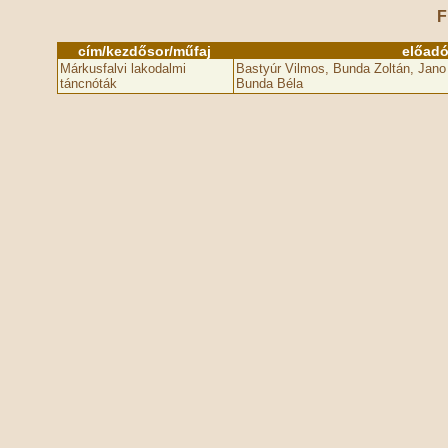
F
cím/kezdősor/műfaj
előad
Márkusfalvi lakodalmi
Bastyúr Vilmos, Bunda Zoltán, Jano 
táncnóták
Bunda Béla