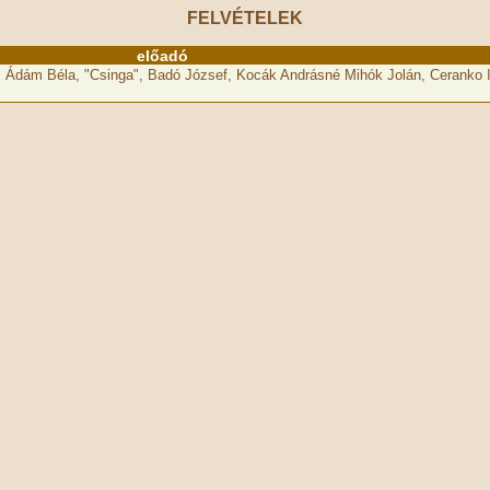
FELVÉTELEK
előadó
 Ádám Béla, "Csinga", Badó József, Kocák Andrásné Mihók Jolán, Ceranko 