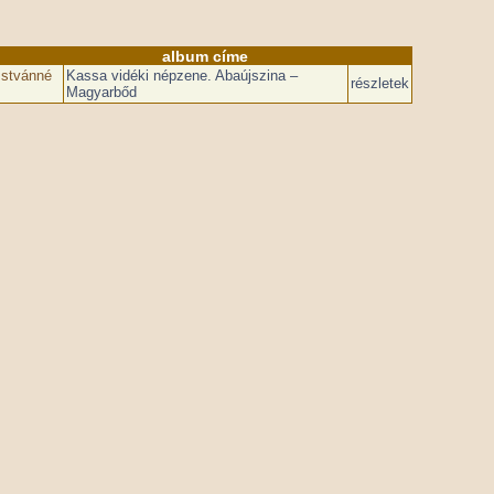
album címe
Istvánné
Kassa vidéki népzene. Abaújszina –
részletek
Magyarbőd