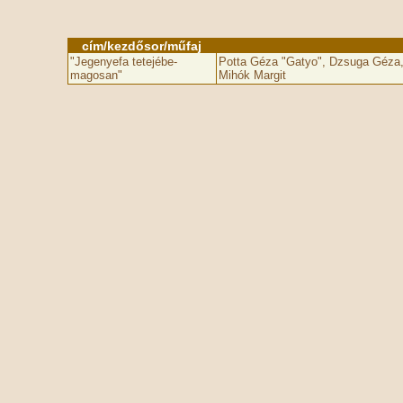
cím/kezdősor/műfaj
"Jegenyefa tetejébe­
Potta Géza "Gatyo", Dzsuga Géza,
magosan"
Mihók Margit