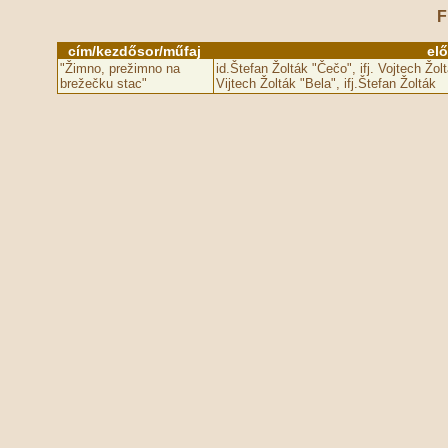
F
cím/kezdősor/műfaj
el
"Žimno, prežimno na
id.Štefan Žolták "Čečo", ifj. Vojtech Žol
brežečku stac"
Vijtech Žolták "Bela", ifj.Štefan Žolták