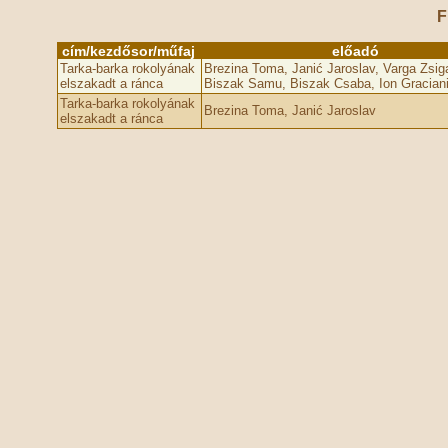
F
cím/kezdősor/műfaj
előadó
Tarka-barka rokolyának
Brezina Toma, Janić Jaroslav, Varga Zsig
elszakadt a ránca
Biszak Samu, Biszak Csaba, Ion Gracian
Tarka-barka rokolyának
Brezina Toma, Janić Jaroslav
elszakadt a ránca