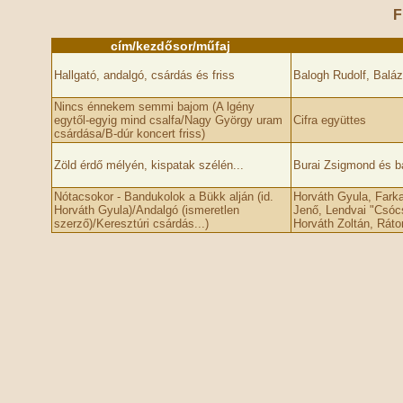
F
cím/kezdősor/műfaj
Hallgató, andalgó, csárdás és friss
Balogh Rudolf, Baláz
Nincs énnekem semmi bajom (A lgény
egytől-egyig mind csalfa/Nagy György uram
Cifra együttes
csárdása/B-dúr koncert friss)
Zöld érdő mélyén, kispatak szélén...
Burai Zsigmond és b
Nótacsokor - Bandukolok a Bükk alján (id.
Horváth Gyula, Farka
Horváth Gyula)/Andalgó (ismeretlen
Jenő, Lendvai "Csócs
szerző)/Keresztúri csárdás...)
Horváth Zoltán, Ráto