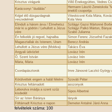
Krisztus virágunk
Villő Énekegyüttes, Vedres C
Hermann László Zeneiskola "M
Karácsonyi "dudálás"
éneklő csoportja
Kéjjel élő dúsgazdagnak
Viteskicsné Kola Mária, Ková
veszedelmét
Kola Vera
Elindult a három árva / Elmehetsz
Szilágyi Gazsi Mártonné Borbé
már ki a gödrön / Lehullott a Jézus
Szilágyi Palkó Márton, Bányai
vére
Szabó Julianna
Én felkelék jó regvel, hajnalba
Simon Ferenc Józsefné Fazak
Magasztallak és Istenem, Uram
Berecz András
Lehullott a Jézus vére (Moldva)
Takács Éva
Angyali üdvözlet
Lovász Irén
Ó, Szent István
Lovász Irén
Mária, Mária
Lovász Irén
Csordapásztorok
Imre Jánosné Laczkó György
Körülvettek engem a halál félelmi
Szováti Péter
Krisztus feltámadott
asszonyok
Leborulva imádja a szent szűz
Sipos Albertné
kisdedét
Sír az Isten Báránya
lányok
Föltámadt Krisztus e napon
Demeter Antalné Jánó Anna
felvételek száma: 100