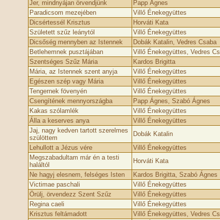
Jer, mindnyájan örvendjünk
Papp Ágnes
Paradicsom mezejében
Villő Énekegyüttes
Dicsértessél Krisztus
Horváti Kata
Született szűz leánytól
Villő Énekegyüttes
Dicsőség mennyben az Istennek
Dobák Katalin, Vedres Csaba
Betlehemnek pusztájában
Villő Énekegyüttes, Vedres C
Szentséges Szűz Mária
Kardos Brigitta
Mária, az Istennek szent anyja
Villő Énekegyüttes
Egészen szép vagy Mária
Villő Énekegyüttes
Tengernek fövenyén
Villő Énekegyüttes
Csengítének mennyországba
Papp Ágnes, Szabó Ágnes
Kakas szólamlék
Villő Énekegyüttes
Álla a keserves anya
Villő Énekegyüttes
Jaj, nagy kedven tartott szerelmes
Dobák Katalin
szülöttem
Lehullott a Jézus vére
Villő Énekegyüttes
Megszabadultam már én a testi
Horváti Kata
haláltól
Ne hagyj elesnem, felséges Isten
Kardos Brigitta, Szabó Ágnes
Victimae paschali
Villő Énekegyüttes
Örülj, örvendezz Szent Szűz
Villő Énekegyüttes
Regina caeli
Villő Énekegyüttes
Krisztus feltámadott
Villő Énekegyüttes, Vedres C