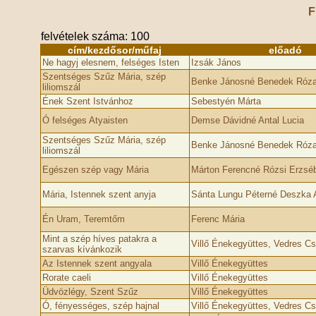
F
felvételek száma: 100
cím/kezdősor/műfaj
előadó
Ne hagyj elesnem, felséges Isten
Izsák János
Szentséges Szűz Mária, szép
Benke Jánosné Benedek Róz
liliomszál
Ének Szent Istvánhoz
Sebestyén Márta
Ó felséges Atyaisten
Demse Dávidné Antal Lucia
Szentséges Szűz Mária, szép
Benke Jánosné Benedek Róz
liliomszál
Egészen szép vagy Mária
Márton Ferencné Rózsi Erzsé
Mária, Istennek szent anyja
Sánta Lungu Péterné Deszka 
Én Uram, Teremtőm
Ferenc Mária
Mint a szép híves patakra a
Villő Énekegyüttes, Vedres C
szarvas kívánkozik
Az Istennek szent angyala
Villő Énekegyüttes
Rorate caeli
Villő Énekegyüttes
Üdvözlégy, Szent Szűz
Villő Énekegyüttes
Ó, fényességes, szép hajnal
Villő Énekegyüttes, Vedres C