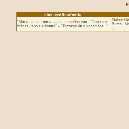
F
cím/kezdősor/műfaj
Molnár Gé
"Már a nap is, már a nap is lemenőbe­ van – "Lebole e
Bumbi, Mo
brácsa, lebole e kontra" – "Tartozok én a kocsmába­..."
ifj.