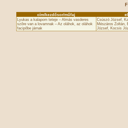
F
cím/kezdősor/műfaj
e
Lyukas a kalapom teteje – Almás vasderes
Csúszó József, Ka
szőre van a lovamnak – Az oláhok, az oláhok
Mészáros Zoltán, B
facipőbe járnak
József, Kocsis Jó