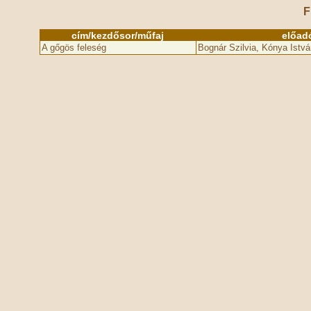
F
cím/kezdősor/műfaj
előad
A gőgös feleség
Bognár Szilvia, Kónya Istvá